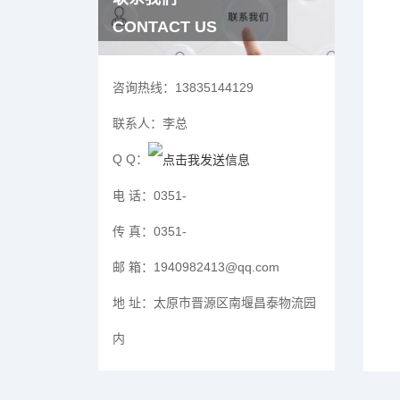
CONTACT US
咨询热线：
13835144129
联系人：
李总
Q Q：
电 话：
0351-
传 真：
0351-
邮 箱：
1940982413@qq.com
地 址：
太原市晋源区南堰昌泰物流园
内