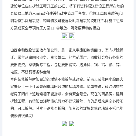
建设单位应在拆除工程开工前15日，将下列资料报送建设工程所在地的
县级以上地方人min政府建设行政主管部门备案。①施工单位资质等ji证
明②拟拆除建筑物、构筑物及可能危及毗邻建筑的说明③拆除施工组织
方案或安全专项施工方案 [1] ④堆放、清除废弃物的措施
山西金和悦物资回收有限公司，是一家从事废旧物资回收，室内拆除拆
迁、常年从事回收业务，资金雄厚、经营范围广，回收社会各行各业的
废旧物资，家装拆除工程，包括废旧钢铁、边角料、铜、铝、铅、锌、
电瓶、不锈钢等各种金属
室内装修拆除时阳台边的矮墙不能拆除或改变。前两天装修网小编跟大
家普及了一下什么是配重墙阳台边的矮墙装修。简单来说，砖混结构的
老房子阳台上这堵矮墙不能拆除，会有安全隐患。现在的商品房，建筑
拆除工程，有些阳台矮墙能抗剪力不建议拆除，有的是后来用空心砖砌
的，可以拆除。其实不论能否拆除，阳台边的矮墙装修这堵墙不拆也能
装修得很漂亮!