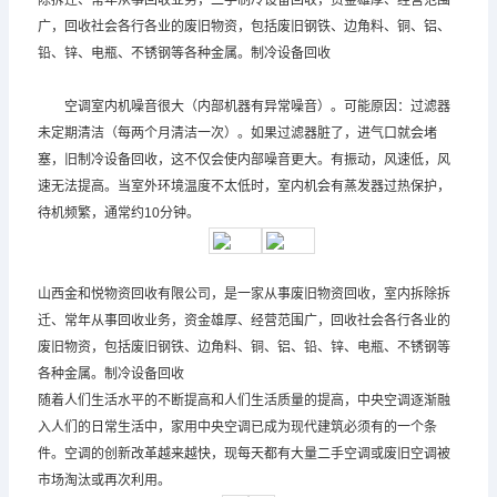
除拆迁、常年从事回收业务，二手制冷设备回收，资金雄厚、经营范围
广，回收社会各行各业的废旧物资，包括废旧钢铁、边角料、铜、铝、
铅、锌、电瓶、不锈钢等各种金属。制冷设备回收
空调室内机噪音很大（内部机器有异常噪音）。可能原因：过滤器
未定期清洁（每两个月清洁一次）。如果过滤器脏了，进气口就会堵
塞，旧制冷设备回收，这不仅会使内部噪音更大。有振动，风速低，风
速无法提高。当室外环境温度不太低时，室内机会有蒸发器过热保护，
待机频繁，通常约10分钟。
山西金和悦物资回收有限公司，是一家从事废旧物资回收，室内拆除拆
迁、常年从事回收业务，资金雄厚、经营范围广，回收社会各行各业的
废旧物资，包括废旧钢铁、边角料、铜、铝、铅、锌、电瓶、不锈钢等
各种金属。制冷设备回收
随着人们生活水平的不断提高和人们生活质量的提高，中央空调逐渐融
入人们的日常生活中，家用中央空调已成为现代建筑必须有的一个条
件。空调的创新改革越来越快，现每天都有大量二手空调或废旧空调被
市场淘汰或再次利用。